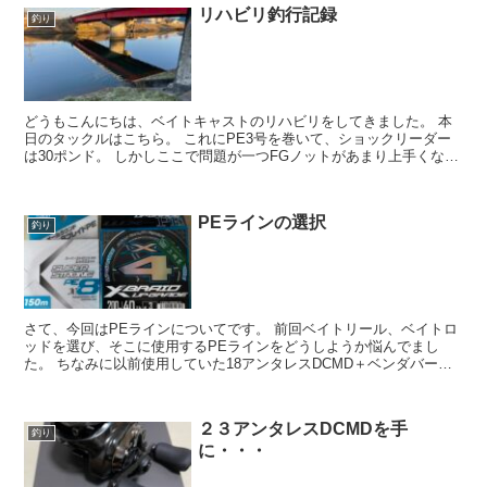
リハビリ釣行記録
釣り
どうもこんにちは、ベイトキャストのリハビリをしてきました。 本
日のタックルはこちら。 これにPE3号を巻いて、ショックリーダー
は30ポンド。 しかしここで問題が一つFGノットがあまり上手くない
せいか、キャストの際...
PEラインの選択
釣り
さて、今回はPEラインについてです。 前回ベイトリール、ベイトロ
ッドを選び、そこに使用するPEラインをどうしようか悩んでまし
た。 ちなみに以前使用していた18アンタレスDCMD＋ベンダバール
10.1Mの時はこれを使ってました。...
２３アンタレスDCMDを手
釣り
に・・・